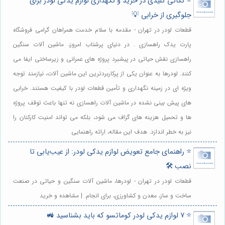
⭐️ نکاتی کلیدی در خرید و نگهداری لوازم یدکی لودر برای
جلوگیری از خرابی 💡
قطعات لودر در تهران - مقدمه با سلام خدمت همراهان گرامی فروشگاه
پارت یدک راهسازی . در دنیای پرشتاب امروز، ماشین آلات سنگین
راهسازی نقش حیاتی در پیشبرد پروژه های عمرانی و زیرساختی ایفا می
کنند. لودرها به عنوان یکی از پرکاربردترین این ماشین آلات، نیازمند توجه
ویژه ای در زمینه نگهداری و تأمین قطعات لودر با کیفیت هستند. خرابی
های پیش بینی نشده در ماشین آلات راهسازی نه تنها باعث توقف پروژه
ها و تحمیل هزینه های گزاف می شود، بلکه می تواند امنیت کارکنان را
نیز به خطر اندازد. هدف این مقاله، ارائه راهنمایی
⭐️ راهنمای جامع تعویض لوازم یدکی لودر: از عیب‌یابی تا
نصب 🛠️
قطعات لودر در تهران - لودرها، ماشین آلات سنگین و حیاتی در صنعت
ساخت و ساز، معدن و کشاورزی، برای انجام. | مشاهده و خرید
⭐️ 7 لوازم یدکی لودر کوماتسو که باید بشناسید 🚜