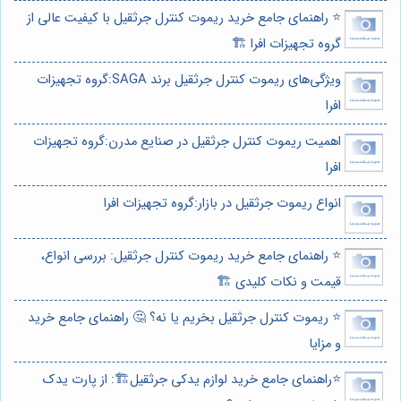
⭐️ راهنمای جامع خرید ریموت کنترل جرثقیل با کیفیت عالی از
گروه تجهیزات افرا 🏗️
ویژگی‌های ریموت کنترل جرثقیل برند SAGA:گروه تجهیزات
افرا
اهمیت ریموت کنترل جرثقیل در صنایع مدرن:گروه تجهیزات
افرا
انواع ریموت جرثقیل در بازار:گروه تجهیزات افرا
⭐️ راهنمای جامع خرید ریموت کنترل جرثقیل: بررسی انواع،
قیمت و نکات کلیدی 🏗️
⭐️ ریموت کنترل جرثقیل بخریم یا نه؟ 🤔 راهنمای جامع خرید
و مزایا
⭐️راهنمای جامع خرید لوازم یدکی جرثقیل🏗️: از پارت یدک