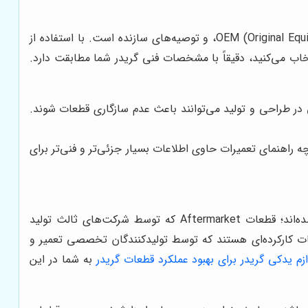
دفترچه راهنمای گریدر شما منبع اصلی اطلاعات در مورد شماره فنی قطعات (Part Numbers)، کدهای OEM (Original Equipment Manufacturer)، و توصیه‌های سازنده است. با استفاده از
خاب می‌کنید، دقیقاً با مشخصات فنی گریدر شما مطابقت دارد.
ر طراحی و تولید می‌توانند باعث عدم سازگاری قطعات شوند.
 را از دفترچه راهنمای اپراتور (Operator's Manual) متمایز کنید. دفترچه راهنمای تعمیرات حاوی اطلاعات بسیار جزئی‌تر و فنی‌تر برای
لوازم یدکی گریدر به طور کلی در سه دسته اصلی قرار می‌گیرند: قطعات OEM که توسط خود سازنده گریدر تولید یا تأیید شده‌اند؛ قطعات Aftermarket که توسط شرکت‌های ثالث تولید
 پایین‌تری دارند اما کیفیت آن‌ها متفاوت است؛ و قطعات بازسازی شده (Remanufactured) که قطعات کارکرده‌ای هستند که توسط تولیدکنندگان تخصصی تعمیر و
ازم یدکی گریدر برای بهبود عملکرد قطعات گریدر
به شما در این