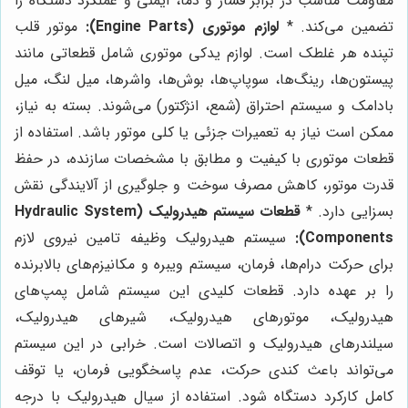
مقاومت مناسب در برابر فشار و دما، ایمنی و عملکرد دستگاه را
تضمین می‌کند. *
لوازم موتوری (Engine Parts):
موتور قلب
تپنده هر غلطک است. لوازم یدکی موتوری شامل قطعاتی مانند
پیستون‌ها، رینگ‌ها، سوپاپ‌ها، بوش‌ها، واشرها، میل لنگ، میل
بادامک و سیستم احتراق (شمع، انژکتور) می‌شوند. بسته به نیاز،
ممکن است نیاز به تعمیرات جزئی یا کلی موتور باشد. استفاده از
قطعات موتوری با کیفیت و مطابق با مشخصات سازنده، در حفظ
قدرت موتور، کاهش مصرف سوخت و جلوگیری از آلایندگی نقش
بسزایی دارد. *
قطعات سیستم هیدرولیک (Hydraulic System
Components):
سیستم هیدرولیک وظیفه تامین نیروی لازم
برای حرکت درام‌ها، فرمان، سیستم ویبره و مکانیزم‌های بالابرنده
را بر عهده دارد. قطعات کلیدی این سیستم شامل پمپ‌های
هیدرولیک، موتورهای هیدرولیک، شیرهای هیدرولیک،
سیلندرهای هیدرولیک و اتصالات است. خرابی در این سیستم
می‌تواند باعث کندی حرکت، عدم پاسخگویی فرمان، یا توقف
کامل کارکرد دستگاه شود. استفاده از سیال هیدرولیک با درجه