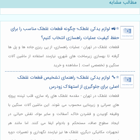
مطالب مشابه
⭐️🚜 لوازم یدکی غلطک؛ چگونه قطعات غلطک مناسب را برای
حفظ کیفیت عملیات راهسازی انتخاب کنیم؟
قطعات غلطک در تهران - عملیات راهسازی، از پی ریزی جاده ها و پل ها
گرفته تا بهسازی زیرساخت های شهری، نیازمند استفاده از ماشین آلات
سنگین و تخصصی است. | مشاهده و خرید
⭐️🔧 لوازم یدکی غلطک؛ راهنمای تشخیص قطعات غلطک
اصلی برای جلوگیری از استهلاک زودرس
قطعات غلطک در تهران - مقدمه غلطک های راه سازی، قلب تپنده پروژه
های عمرانی و زیربنایی محسوب می شوند. این ماشین آلات سنگین با
وظیفه کوبیدن و فشردن خاک، آسفالت و سایر مواد، نقش حیاتی در
ایجاد سطوح صاف، مستحکم و بادوام ایفا می کنند. اما مانند هر
تجهیزات مکانیکی دیگری، غلطک ها نیز نیازمند نگهداری و تعمیرات دوره