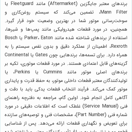
برندهای معتبر جایگزین (Aftermarket) مانند Fleetguard یا
Mann Filter، تضمین می‌کند که سیستم روغن‌کاری و
سوخت‌رسانی موتور شما در بهترین وضعیت خود قرار گیرد.
همچنین، در مورد قطعات هیدرولیکی مانند پمپ‌ها و شیرها،
استفاده از برندهای شناخته شده مانند Parker، Eaton یا Bosch
Rexroth، اطمینان از عملکرد دقیق و بدون نقص سیستم را به
همراه دارد. برای تسمه‌ها، برندهایی چون Gates یا Continental
گزینه‌های قابل اعتمادی هستند. در مورد قطعات موتوری، تکیه بر
برندهای اصلی موتور مانند Cummins یا Perkins، یا
تولیدکنندگان معتبر قطعات داخلی موتور، به حفظ قدرت و پایداری
موتور کمک می‌کند. فرآیند انتخاب قطعات یدکی باید با دقت و
آگاهی کامل انجام شود. اولین گام، مراجعه به دفترچه راهنمای
فنی (Service Manual) غلطک است که اطلاعات دقیقی در مورد
شماره فنی (Part Number)، مشخصات فنی و توصیه‌های سازنده
برای تعویض و نگهداری قطعات ارائه می‌دهد. پس از شناسایی
قطعه مورد نیاز، باید به سراغ تأمین‌کنندگان معتبر و شناخته شده