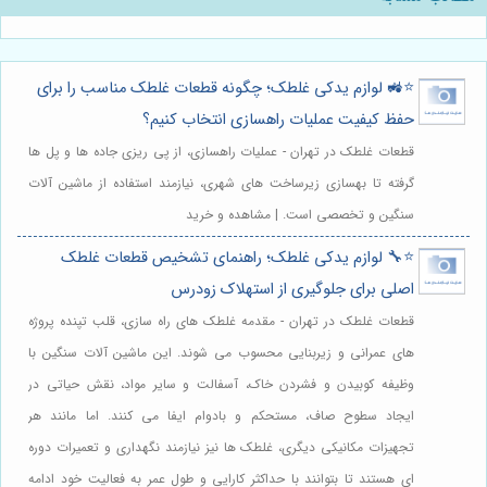
⭐️🚜 لوازم یدکی غلطک؛ چگونه قطعات غلطک مناسب را برای
حفظ کیفیت عملیات راهسازی انتخاب کنیم؟
قطعات غلطک در تهران - عملیات راهسازی، از پی ریزی جاده ها و پل ها
گرفته تا بهسازی زیرساخت های شهری، نیازمند استفاده از ماشین آلات
سنگین و تخصصی است. | مشاهده و خرید
⭐️🔧 لوازم یدکی غلطک؛ راهنمای تشخیص قطعات غلطک
اصلی برای جلوگیری از استهلاک زودرس
قطعات غلطک در تهران - مقدمه غلطک های راه سازی، قلب تپنده پروژه
های عمرانی و زیربنایی محسوب می شوند. این ماشین آلات سنگین با
وظیفه کوبیدن و فشردن خاک، آسفالت و سایر مواد، نقش حیاتی در
ایجاد سطوح صاف، مستحکم و بادوام ایفا می کنند. اما مانند هر
تجهیزات مکانیکی دیگری، غلطک ها نیز نیازمند نگهداری و تعمیرات دوره
ای هستند تا بتوانند با حداکثر کارایی و طول عمر به فعالیت خود ادامه