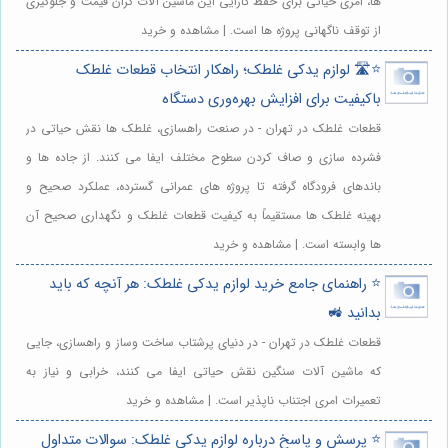
ها، امری حیاتی برای حفظ کارایی این ماشین آلات گران قیمت و جلوگیری
از توقف ناگهانی پروژه ها است. | مشاهده و خرید
⭐️🛣️ لوازم یدکی غلطک؛ راهکار انتخاب قطعات غلطک
باکیفیت برای افزایش بهره‌وری دستگاه
قطعات غلطک در تهران - در صنعت راهسازی، غلطک ها نقش حیاتی در
فشرده سازی و صاف کردن سطوح مختلف ایفا می کنند. از جاده ها و
باندهای فرودگاه گرفته تا پروژه های عمرانی گسترده، عملکرد صحیح و
بهینه غلطک ها مستقیماً به کیفیت قطعات غلطک و نگهداری صحیح آن
ها وابسته است. | مشاهده و خرید
⭐️ راهنمای جامع خرید لوازم یدکی غلطک: هر آنچه که باید
بدانید 🚜
قطعات غلطک در تهران - در دنیای پرشتاب ساخت وساز و راهسازی، جایی
که ماشین آلات سنگین نقش حیاتی ایفا می کنند، خرابی و نیاز به
تعمیرات امری اجتناب ناپذیر است. | مشاهده و خرید
⭐️ پرسش و پاسخ درباره لوازم یدکی غلطک: سوالات متداول