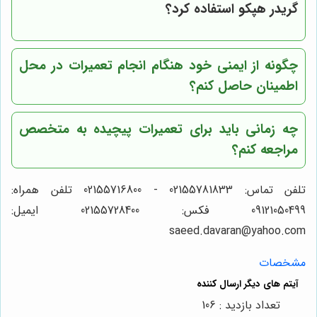
گریدر هپکو استفاده کرد؟
چگونه از ایمنی خود هنگام انجام تعمیرات در محل
اطمینان حاصل کنم؟
چه زمانی باید برای تعمیرات پیچیده به متخصص
مراجعه کنم؟
تلفن تماس: 02155781833 - 02155716800 تلفن همراه:
09121050499 فکس: 02155728400 ایمیل:
saeed.davaran@yahoo.com
مشخصات
تعداد بازدید : 106