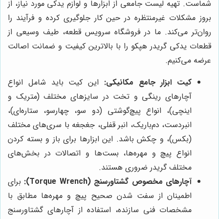
شماست. تهیه لیست جامعی از ابزارها و لوازم یدکی مورد نیاز، از
بروز مشکلات غیرمنتظره در حین کار جلوگیری کرده و فرآیند را
روان‌تر می‌کند. ما در فروشگاه سرویس قطعه، طیف وسیعی از
قطعات یدکی گریدر هپکو را با بالاترین کیفیت و ضمانت اصالت
عرضه می‌کنیم.
کیت ابزار جامع مکانیکی:
این کیت باید شامل انواع
آچارهای رینگی و تخت در سایزهای مختلف (متریک و
اینچی)، انواع پیچ‌گوشتی (دو سو، چهارسو، ستاره‌ای)،
انبردست، دم‌باریک، انبر قفلی، جغجغه با سری‌های مختلف
(بکس)، و چکش باشد. این ابزارها برای باز و بسته کردن
انواع پیچ و مهره‌ها، بست‌ها و اتصالات در بخش‌های
مختلف گریدر ضروری هستند.
آچارهای مخصوص گشتاورسنج (Torque Wrench):
برای
اطمینان از سفت شدن صحیح پیچ و مهره‌ها مطابق با
مشخصات فنی سازنده، استفاده از آچارهای گشتاورسنج