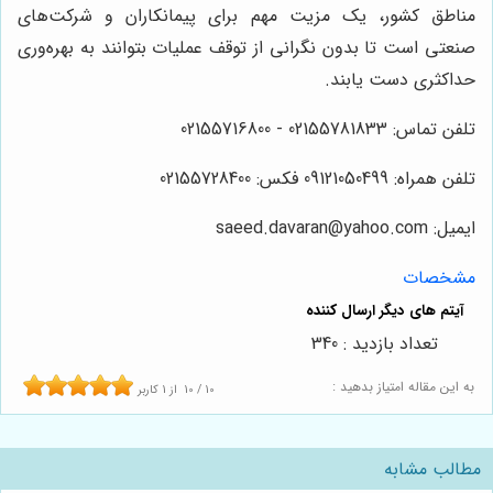
مناطق کشور، یک مزیت مهم برای پیمانکاران و شرکت‌های
صنعتی است تا بدون نگرانی از توقف عملیات بتوانند به بهره‌وری
حداکثری دست یابند.
تلفن تماس: 02155781833 - 02155716800
تلفن همراه: 09121050499 فکس: 02155728400
ایمیل:
saeed.davaran@yahoo.com
مشخصات
تعداد بازدید : 340
به این مقاله امتیاز بدهید :
10
/
10
از
1
کاربر
مطالب مشابه