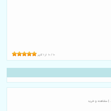
10
/
10
از
1
کاربر
. | مشاهده و خرید