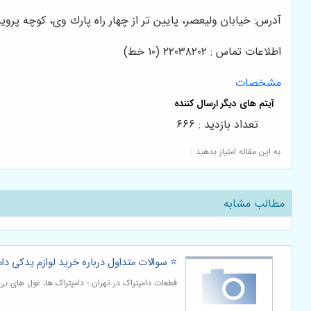
آدرس: خيابان وليعصر، پايين تر از چهار راه پارك وى، كوچه پروين،
اطلاعات تماس : ٢٢٠٣٨٢٠٢ (١٠ خط)
مشخصات
تعداد بازدید : 666
به این مقاله امتیاز بدهید :
مطالب مشابه
⭐️ سوالات متداول درباره خرید لوازم یدکی دا
قطعات دامپتراک در تهران - دامپتراک ها، غول های ب