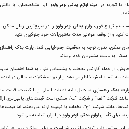
 با تجربه در زمینه
لوازم یدکی لودر ولوو
. این متخصصان، با دانش و
نند.
و سیستم توزیع قوی،
لوازم یدکی لودر ولوو
را در سریع‌ترین زمان ممکن به
ت کنید و از توقف طولانی مدت ماشین‌آلات خود جلوگیری کنید.
 زمان ممکن، بدون توجه به موقعیت جغرافیایی شما.
پارت یدک راهساز
ان ممکن به دست مشتریان خود برساند.
روش، از جمله گارانتی قطعات و پشتیبانی فنی، به شما اطمینان می‌ده
ات، به شما آرامش خاطر می‌دهد و از بروز مشکلات احتمالی در آینده 
ارت یدک راهسازی
به دلیل ارائه قطعات اصلی و با کیفیت، قیمت 
مانند شرکت "الف" و شرکت "ب"، ممکن است قیمت‌های پایین‌تری ارائ
‌ها، مانند شرکت "ج"، قطعات با کیفیت ارائه می‌دهند، اما قیمت‌های آ
زینه برای تأمین
لوازم یدکی لودر ولوو
در ایران شناخته می‌شود.
ید لودر ولوو شما مجهز به یک موتور قدرتمند D13 است. این موتور، قلب تپنده ماشین شماست و 