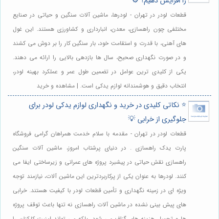
را افزایش دهیم؟ ⚙️
قطعات لودر در تهران - لودرها، ماشین آلات سنگین و حیاتی در صنایع
مختلفی چون راهسازی، معدن، انبارداری و کشاورزی هستند. این غول
های آهنی، با قدرت و استقامت خود، بار سنگین کار را بر دوش می کشند
و در صورت نگهداری صحیح، سال ها بازدهی بالایی را ارائه می دهند.
یکی از کلیدی ترین عوامل در تضمین طول عمر و عملکرد بهینه لودر،
انتخاب دقیق و هوشمندانه لوازم یدکی است. | مشاهده و خرید
⭐️ نکاتی کلیدی در خرید و نگهداری لوازم یدکی لودر برای
جلوگیری از خرابی 💡
قطعات لودر در تهران - مقدمه با سلام خدمت همراهان گرامی فروشگاه
پارت یدک راهسازی . در دنیای پرشتاب امروز، ماشین آلات سنگین
راهسازی نقش حیاتی در پیشبرد پروژه های عمرانی و زیرساختی ایفا می
کنند. لودرها به عنوان یکی از پرکاربردترین این ماشین آلات، نیازمند توجه
ویژه ای در زمینه نگهداری و تأمین قطعات لودر با کیفیت هستند. خرابی
های پیش بینی نشده در ماشین آلات راهسازی نه تنها باعث توقف پروژه
ها و تحمیل هزینه های گزاف می شود، بلکه می تواند امنیت کارکنان را