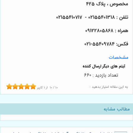
مخصوص ، پلاک 425
تلفن : 02155401318 - 02155410717
همراه : 09122805868
فکس: 55409784-021
مشخصات
تعداد بازدید : 660
به این مقاله امتیاز بدهید :
10
/
10
از
1
کاربر
مطالب مشابه