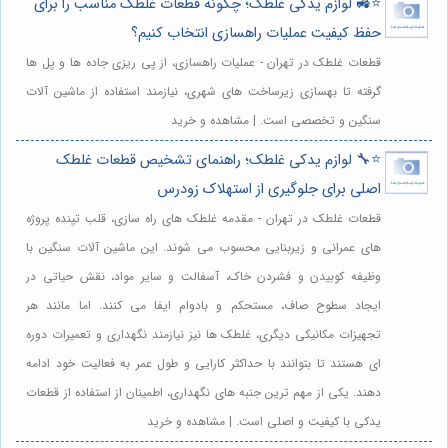
⭐️🚜 لوازم یدکی غلطک؛ چگونه قطعات غلطک مناسب را برای
حفظ کیفیت عملیات راهسازی انتخاب کنیم؟
قطعات غلطک در تهران - عملیات راهسازی، از پی ریزی جاده ها و پل ها
گرفته تا بهسازی زیرساخت های شهری، نیازمند استفاده از ماشین آلات
سنگین و تخصصی است. | مشاهده و خرید
⭐️🔧 لوازم یدکی غلطک؛ راهنمای تشخیص قطعات غلطک
اصلی برای جلوگیری از استهلاک زودرس
قطعات غلطک در تهران - مقدمه غلطک های راه سازی، قلب تپنده پروژه
های عمرانی و زیربنایی محسوب می شوند. این ماشین آلات سنگین با
وظیفه کوبیدن و فشردن خاک، آسفالت و سایر مواد، نقش حیاتی در
ایجاد سطوح صاف، مستحکم و بادوام ایفا می کنند. اما مانند هر
تجهیزات مکانیکی دیگری، غلطک ها نیز نیازمند نگهداری و تعمیرات دوره
ای هستند تا بتوانند با حداکثر کارایی و طول عمر به فعالیت خود ادامه
دهند. یکی از مهم ترین جنبه های نگهداری، اطمینان از استفاده از قطعات
یدکی با کیفیت و اصلی است. | مشاهده و خرید