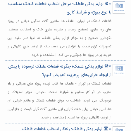
⭐️⚙️ لوازم یدکی غلطک؛ مراحل انتخاب قطعات غلطک متناسب
با نوع پروژه و شرایط کاری
قطعات غلطک در تهران - غلتک ها، ماشین آلات سنگین حیاتی در پروژه
های راه سازی، تسطیح زمین، و فشرده سازی خاک و آسفالت هستند.
نگهداری صحیح و به موقع لوازم یدکی غلتک، نه تنها عمر مفید این
تجهیزات گران قیمت را افزایش می دهد، بلکه از توقف های ناگهانی و
هزینه بر در پروژه ها جلوگیری می کند. | مشاهده و خرید
⭐️🛠️ لوازم یدکی غلطک؛ چگونه قطعات غلطک فرسوده را پیش
از ایجاد خرابی‌های پرهزینه تعویض کنیم؟
قطعات غلطک در تهران - غلطک ها، قلب تپنده پروژه های عمرانی و راه
سازی، در اثر کار مداوم و شرایط سخت محیطی، دچار استهلاک و
فرسودگی می شوند. شناخت به موقع قطعات غلطک و علائم خرابی آن
ها، امری حیاتی برای حفظ کارایی این ماشین آلات گران قیمت و جلوگیری
از توقف ناگهانی پروژه ها است. | مشاهده و خرید
⭐️🛣️ لوازم یدکی غلطک؛ راهکار انتخاب قطعات غلطک