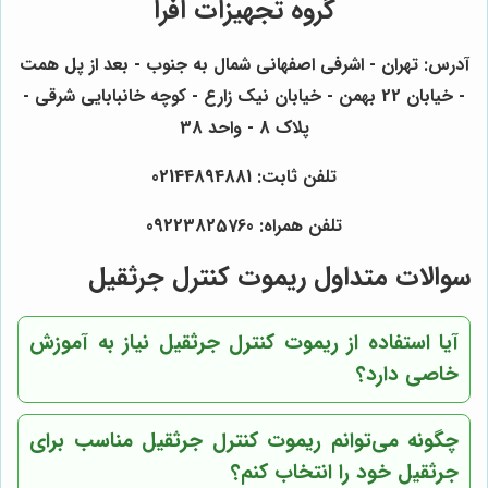
گروه تجهیزات افرا
آدرس: تهران - اشرفی اصفهانی شمال به جنوب - بعد از پل همت
- خیابان 22 بهمن - خیابان نیک زارع - کوچه خانبابایی شرقی -
پلاک 8 - واحد 38
تلفن ثابت: 02144894881
تلفن همراه: 09223825760
سوالات متداول ریموت کنترل جرثقیل
آیا استفاده از ریموت کنترل جرثقیل نیاز به آموزش
خاصی دارد؟
چگونه می‌توانم ریموت کنترل جرثقیل مناسب برای
جرثقیل خود را انتخاب کنم؟