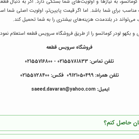
وماتسو، به نیازها و اولویت‌های شما بستگی دارد. اگر به دنبال ق
 مناسب برای شما باشد. اما اگر قیمت پایین‌تر، اولویت اصلی شما است
 می‌تواند در بلندمدت هزینه‌های بیشتری را به شما تحمیل کند.
ی و بکهو لودر کوماتسو را از طریق فروشگاه سرویس قطعه استعلام نمو
فروشگاه سرویس قطعه
تلفن تماس: 02155781833 - 02155716800
تلفن همراه: 09121050499 فکس: 02155728400
ایمیل: saeed.davaran@yahoo.com
نان حاصل کنم؟