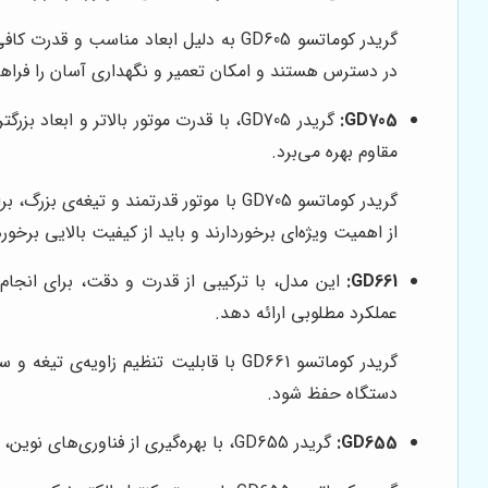
گریدر کوماتسو GD605 به دلیل ابعاد منا
در دسترس هستند و امکان تعمیر و نگهداری آسان را فراهم
GD705:
گریدر GD705، با قدرت موتور بالاتر و
مقاوم بهره می‌برد.
گریدر کوماتسو GD705 با موتور قدرتمند 
از اهمیت ویژه‌ای برخوردارند و باید از کیفیت بالایی برخورد
GD661:
عملکرد مطلوبی ارائه دهد.
گریدر کوماتسو GD661 با قابلیت تنظیم 
دستگاه حفظ شود.
GD655:
گریدر GD655، با بهره‌گیری از فناوری‌های نوین، عملکردی بهینه و مصرف سوخت پایینی را ارائه می‌دهد. این مدل، یک انتخاب اقتصادی و کارآمد برای پروژه‌های مختلف است.