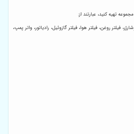
جموعه تهیه کنید، عبارتند از:
ر، فیلتر روغن، فیلتر هوا، فیلتر گازوئیل، رادیاتور، واتر پمپ،