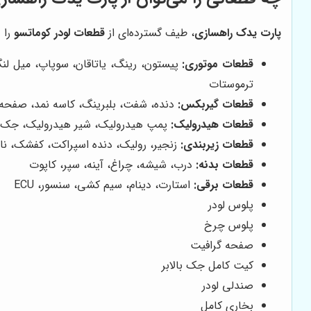
پارت یدک راهسازی
، طیف گسترده‌ای از
قطعات لودر کوماتسو
را د
قطعات موتوری:
پیستون، رینگ، یاتاقان، سوپاپ، میل لنگ، م
ترموستات
قطعات گیربکس:
دنده، شفت، بلبرینگ، کاسه نمد، صفحه
قطعات هیدرولیک:
پمپ هیدرولیک، شیر هیدرولیک، جک ه
قطعات زیربندی:
زنجیر، رولیک، دنده اسپراکت، کفشک، نا
قطعات بدنه:
درب، شیشه، چراغ، آینه، سپر، کاپوت
قطعات برقی:
استارت، دینام، سیم کشی، سنسور، ECU
پلوس لودر
پلوس چرخ
صفحه گرافیت
کیت کامل جک بالابر
صندلی لودر
بخاری کامل