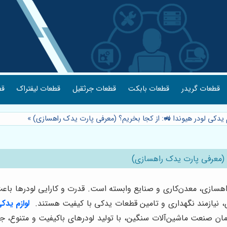
قطعات گریدر
قطعات بابکت
قطعات جرثقیل
قطعات لیفتراک
قط
م یدکی لودر هیوندا 🚜: از کجا بخریم؟ (معرفی پارت یدک راهسازی)
»
م؟ (معرفی پارت یدک راهسازی)
، راهسازی، معدن‌کاری و صنایع وابسته است. قدرت و کارایی لودرها ب
، نیازمند نگهداری و تامین قطعات یدکی با کیفیت هستند.
لوازم یدک
Hyun)، به عنوان یکی از پیشگامان صنعت ماشین‌آلات سنگین، با تولید لودرهای باکیفیت