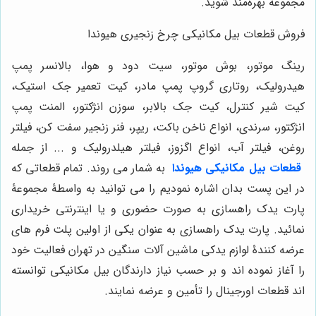
مجموعه بهره‌مند شوید.
فروش قطعات بیل مکانیکی چرخ زنجیری هیوندا
رینگ موتور، بوش موتور، سیت دود و هوا، بالانسر پمپ
هیدرولیک، روتاری گروپ پمپ مادر، کیت تعمیر جک استیک،
کیت شیر کنترل، کیت جک بالابر، سوزن انژکتور، المنت پمپ
انژکتور، سرندی، انواع ناخن باکت، ریپر، فنر زنجیر سفت کن، فیلتر
روغن، فیلتر آب، انواع اگزوز، فیلتر هیلدرولیک و ... از جمله
قطعات بیل مکانیکی هیوندا
به شمار می روند. تمام قطعاتی که
در این پست بدان اشاره نمودیم را می توانید به واسطۀ مجموعۀ
پارت یدک راهسازی به صورت حضوری و یا اینترنتی خریداری
نمائید. پارت یدک راهسازی به عنوان یکی از اولین پلت فرم های
عرضه کنندۀ لوازم یدکی ماشین آلات سنگین در تهران فعالیت خود
را آغاز نموده اند و بر حسب نیاز دارندگان بیل مکانیکی توانسته
اند قطعات اورجینال را تأمین و عرضه نمایند.