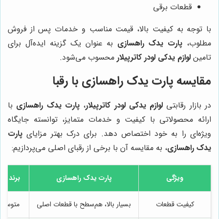
قطعات برقی
با توجه به کیفیت بالا، قیمت مناسب و خدمات پس از فروش
مطلوب،
پارت یدک راهسازی
به عنوان یک گزینه ایده‌آل برای
تامین
لوازم یدکی لودر کاترپیلار
محسوب می‌شود.
مقایسه پارت یدک راهسازی با رقبا
در بازار رقابتی
لوازم یدکی لودر کاترپیلار
،
پارت یدک راهسازی
با
ارائه محصولاتی با کیفیت و خدمات متمایز، توانسته جایگاه
ویژه‌ای را به خود اختصاص دهد. برای درک بهتر مزایای
پارت
یدک راهسازی
، به مقایسه آن با برخی از رقبای اصلی می‌پردازیم:
ویژگی
پارت یدک راهسازی
برند A (به عنوان مثال، ITR)
کیفیت قطعات
بسیار بالا، هم‌سطح با قطعات اصلی
متوسط، 