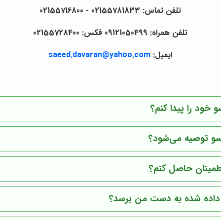
تلفن تماس: 02155781833 - 02155716800
تلفن همراه: 09121050499 فکس: 02155728400
ایمیل:
saeed.davaran@yahoo.com
 خود را پیدا کنم؟
تسو توصیه می‌شود؟
اطمینان حاصل کنم؟
داده شده به دست من برسد؟