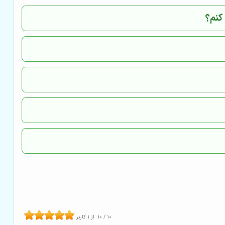
کنم؟
10
/
10
از
1
کاربر