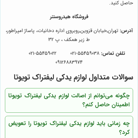
حاصل کنید.
فروشگاه هیدروسنتر
آدرس:
تهران,خیابان قزوین,روبروی اداره دخانیات، پاساژ امپراطور،
ط زیر همکف ، پ 32
تلفن تماس:
55459038-021 55459022-021
09126883974
سوالات متداول لوازم یدکی لیفتراک تویوتا
چگونه می‌توانم از اصالت لوازم یدکی لیفتراک تویوتا
اطمینان حاصل کنم؟
چه زمانی باید لوازم یدکی لیفتراک تویوتا را تعویض
کرد؟