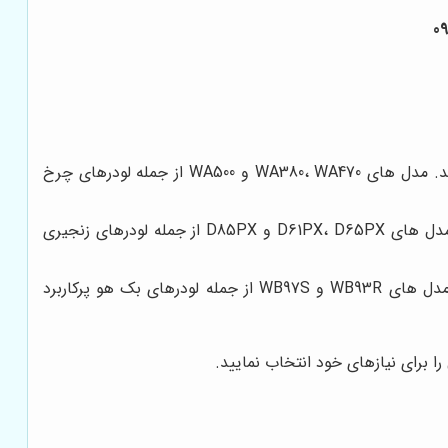
این لودرها برای کار در سطوح صاف و هموار مناسب هستند و از سرعت و مانورپذیری بالایی برخوردارند. مدل های WA380، WA470 و WA500 از جمله لودرهای چرخ
این لودرها برای کار در سطوح ناهموار و صعب العبور مناسب هستند و از قدرت و کشش بالایی برخوردارند. مدل های D61PX، D65PX و D85PX از جمله لودرهای زنجیری
این لودرها ترکیبی از لودر و بیل مکانیکی هستند و برای انجام طیف گسترده ای از وظایف مناسب هستند. مدل های WB93R و WB97S از جمله لودرهای بک هو پرکاربرد
ا برای نیازهای خود انتخاب نمایید.