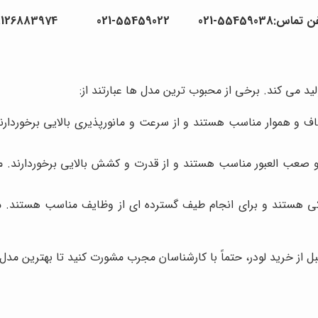
55459038-021 55459022-021 09126883974
ید می کند. برخی از محبوب ترین مدل ها عبارتند از:
از خرید لودر، حتماً با کارشناسان مجرب مشورت کنید تا بهترین مدل ر