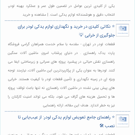
یکی از کلیدی ترین عوامل در تضمین طول عمر و عملکرد بهینه لودر،
انتخاب دقیق و هوشمندانه لوازم یدکی است. | مشاهده و خرید
⭐️ نکاتی کلیدی در خرید و نگهداری لوازم یدکی لودر برای
جلوگیری از خرابی 💡
قطعات لودر در تهران - مقدمه با سلام خدمت همراهان گرامی فروشگاه
پارت یدک راهسازی . در دنیای پرشتاب امروز، ماشین آلات سنگین
راهسازی نقش حیاتی در پیشبرد پروژه های عمرانی و زیرساختی ایفا می
کنند. لودرها به عنوان یکی از پرکاربردترین این ماشین آلات، نیازمند توجه
ویژه ای در زمینه نگهداری و تأمین قطعات لودر با کیفیت هستند. خرابی
های پیش بینی نشده در ماشین آلات راهسازی نه تنها باعث توقف پروژه
ها و تحمیل هزینه های گزاف می شود، بلکه می تواند امنیت کارکنان را
نیز به خطر اندازد. هدف این مقاله، ارائه راهنمایی
⭐️ راهنمای جامع تعویض لوازم یدکی لودر: از عیب‌یابی تا
نصب 🛠️
قطعات لودر در تهران - لودرها، ماشین آلات سنگین و حیاتی در صنعت