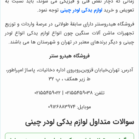
زمانی که دچار نقص فنی و فیزیکی می شوند، باید نسبت به
تعویض و خرید
لوازم یدکی لودر چینی
توجه نمود.
فروشگاه هیدروسنتر دارای سابقۀ طولانی در عرصۀ واردات و توزیع
تجهیزات ماشن آلات سنگین چون انواع لوازم یدکی انواع لودر
چینی و دیگر برندهای معتبر در تهران و شهرستان ها می باشند.
فروشگاه هیدرو سنتر
آدرس: تهران,خیابان قزوین,روبروی اداره دخانیات، پاساژ امپراطور،
ط زیر همکف ، پ 32
تلفن: 02155459038 | 02155459022
موبایل: 09126883974
سوالات متداول لوازم یدکی لودر چینی