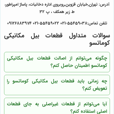
آدرس: تهران,خیابان قزوین,روبروی اداره دخانیات، پاساژ امپراطور،
ط زیر همکف ، پ 32
تلفن تماس:55459038-021 55459022-021 09126883974
سوالات متداول قطعات بیل مکانیکی
کوماتسو
چگونه می‌توانم از اصالت قطعات بیل مکانیکی
کوماتسو اطمینان حاصل کنم؟
چه زمانی باید قطعات بیل مکانیکی کوماتسو را
تعویض کنم؟
آیا می‌توانم از قطعات غیراصلی به جای قطعات
اصلی استفاده کنم؟