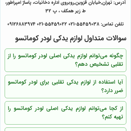
آدرس: تهران,خیابان قزوین,روبروی اداره دخانیات، پاساژ امپراطور،
ط زیر همکف ، پ 32
تلفن تماس: 55459038-021 55459022-021 09126883974
سوالات متداول لوازم یدکی لودر کوماتسو
چگونه می‌توانم لوازم یدکی اصلی لودر کوماتسو را از
تقلبی تشخیص دهم؟
آیا استفاده از لوازم یدکی تقلبی برای لودر کوماتسو
ضرر دارد؟
از کجا می‌توانم لوازم یدکی اصلی لودر کوماتسو را
تهیه کنم؟