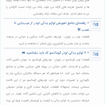
های پیش بینی نشده در ماشین آلات راهسازی نه تنها باعث توقف پروژه
ها و تحمیل هزینه های گزاف می شود، بلکه می تواند امنیت کارکنان را
نیز به خطر اندازد. هدف این مقاله، ارائه راهنمایی
⭐️ راهنمای جامع تعویض لوازم یدکی لودر: از عیب‌یابی تا
نصب 🛠️
قطعات لودر در تهران - لودرها، ماشین آلات سنگین و حیاتی در صنعت
ساخت و ساز، معدن و کشاورزی، برای انجام. | مشاهده و خرید
⭐️ 7 لوازم یدکی لودر کوماتسو که باید بشناسید 🚜
قطعات لودر کوماتسو در تهران - لودرهای کوماتسو به عنوان ماشین آلات
سنگین و قدرتمند، نقش حیاتی در پروژه های عمرانی، معادن و صنایع
مختلف ایفا می کنند. اما همانطور که هر دستگاه مکانیکی دیگری نیاز به
نگهداری و تعمیرات دوره ای دارد، لودرهای کوماتسو نیز از این قاعده
مستثنی نیستند. استهلاک قطعات، شرایط سخت کاری و عوامل محیطی
می توانند باعث خرابی یا کاهش کارایی این ماشین آلات شوند. در این
شرایط، دسترسی به لوازم یدکی با کیفیت و اورجینال اهمیت ویژه ای پیدا