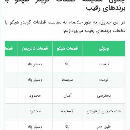
برندهای رقیب
در این جدول، به طور خلاصه، به مقایسه قطعات گریدر هپکو با
قطعات برندهای رقیب می‌پردازیم:
ویژگی
قطعات هپکو
قطعات کاترپیلار
قطعات ک
کیفیت
بالا
بسیار بالا
متو
قیمت
متوسط
بسیار بالا
با
دسترسی
آسان
محدود
متو
خدمات پس از فروش
گسترده
محدود
متو
طول عمر
بالا
بسیار بالا
متو