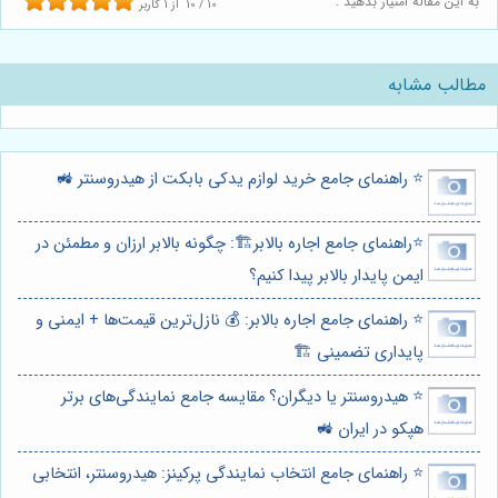
به این مقاله امتیاز بدهید :
10
/
10
از
1
کاربر
مطالب مشابه
⭐️ راهنمای جامع خرید لوازم یدکی بابکت از هیدروسنتر 🚜
⭐️راهنمای جامع اجاره بالابر🏗️: چگونه بالابر ارزان و مطمئن در
ایمن پایدار بالابر پیدا کنیم؟
⭐️ راهنمای جامع اجاره بالابر: 💰 نازل‌ترین قیمت‌ها + ایمنی و
پایداری تضمینی 🏗️
⭐️ هیدروسنتر یا دیگران؟ مقایسه جامع نمایندگی‌های برتر
هپکو در ایران 🚜
⭐️ راهنمای جامع انتخاب نمایندگی پرکینز: هیدروسنتر، انتخابی