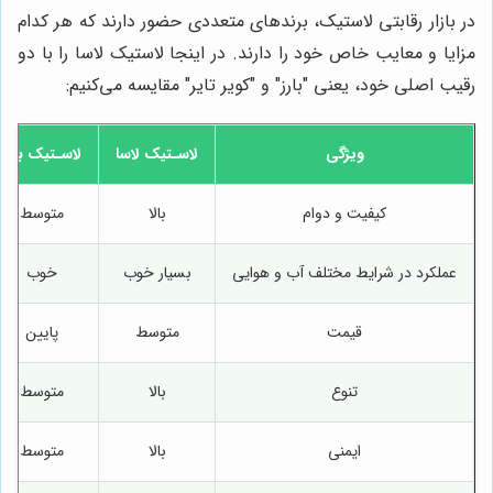
در بازار رقابتی لاستیک، برندهای متعددی حضور دارند که هر کدام
مزایا و معایب خاص خود را دارند. در اینجا لاستیک لاسا را با دو
رقیب اصلی خود، یعنی "بارز" و "کویر تایر" مقایسه می‌کنیم:
ویژگی
لاسـتیک لاسا
لاسـتیک بارز
کیفیت و دوام
بالا
متوسط
عملکرد در شرایط مختلف آب و هوایی
بسیار خوب
خوب
قیمت
متوسط
پایین
تنوع
بالا
متوسط
ایمنی
بالا
متوسط