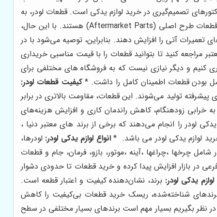
کتورهای تصمیم‌گیری در خرید لوازم یدکی است. قطعات لودر، به
دلیل تنوع تولیدکنندگان و کیفیت‌های مختلف، دارای بازه قیمتی گسترده‌ای هستند. قطعات اصلی (Genuine Parts) معمولاً گران‌تر از قطعات طرح اصلی (Aftermarket Parts) هستند. با این حال،
ی تعمیرات آتی را افزایش دهند. بنابراین، توصیه می‌شود با در
بر مراجعه کنید تا بتوانید قطعات را با قیمت مناسبی خریداری
اری کنیم و دیگر نیازی نیست که به فروشگاه‌ های مختلفی برای
اصل بودن قطعات اطمینان کامل را داشت. *
کیفیت قطعات لودر:
 پیشرفته تولید می‌شوند. این قطعات، مقاومت بالاتری در برابر
به خرابی زودهنگام، کاهش راندمان کاری و افزایش هزینه‌های
دکی لودر را انجام می‌دهند که برخی از برند های معتبر دنیا ،
رید لوازم یدکی لودر می باشد. *
انواع لوازم یدکی لودر:
لودرها،
امل چرخها ،چراغها ،آینه ،موتور، بازو، فرمان، جام و قطعات
رعی در بازار افزایش پیدا کرده و خرید قطعات تا حدودی دشوار
لوازم یدکی لودر:
برند، نشان‌دهنده کیفیت و اعتبار قطعه است.
ت برندهای شناخته‌شده، ریسک خرید قطعات بی‌کیفیت را کاهش
 در نظر بگیریم بسیار مهم است برندهای بسیار مختلفی در سطح