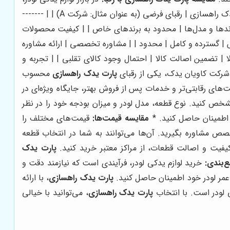
، با ارائه مزایای رقابتی زیر، از سایر رقبا متمایز می‌شود: | ویژگی | پارت یدک راهسازی | رقبای فرضی (به عنوان مثال: شرکت A) | | -------
امی برندها و مدل‌ها | محدود به برندهای خاص | | کیفیت محصولات
ش | گسترده و کامل | محدود | | مشاوره تخصصی | ارائه مشاوره
| تضمین اصالت کالا | احتمال وجود کالای تقلبی | | تجربه و
 شرکت کاویان یدک، یکی از رقبای
پارت یدک راهسازی
محسوب
‌های رقابتی‌تر و خدمات پس از فروش بهتر، جایگاه ویژه‌ای در
شخص کنید. نوع قطعه، مدل لودر و میزان بودجه خود را در نظر
ه اطمینان حاصل کنید. *
مقایسه قیمت‌ها:
قیمت‌های مختلف را
ص مشاوره بگیرید. آن‌ها می‌توانند به شما در انتخاب قطعه
کیفیت و اصالت قطعات، از مراکز معتبر خرید کنید.
پارت یدک
‌بندی:
خرید لوازم یدکی لودر، فرآیندی است که نیازمند دقت و
 عمر لودر خود اطمینان حاصل کنید.
پارت یدک راهسازی
، با ارائه
 لودر است. با انتخاب
پارت یدک راهسازی
، می‌توانید با خیالی