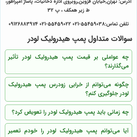
آدرس: تهران,خیابان قزوین,روبروی اداره دخانیات، پاساژ امپراطور،
ط زیر همکف ، پ 32
تلفن تماس:55459038-021 55459022-021 09126883974
سوالات متداول پمپ هیدرولیک لودر
چه عواملی بر قیمت پمپ هیدرولیک لودر تأثیر
می‌گذارند؟
چگونه می‌توانم از خرابی زودرس پمپ هیدرولیک
لودر جلوگیری کنم؟
چه زمانی باید پمپ هیدرولیک لودر را تعویض کرد؟
آیا می‌توانم پمپ هیدرولیک لودر را خودم تعمیر