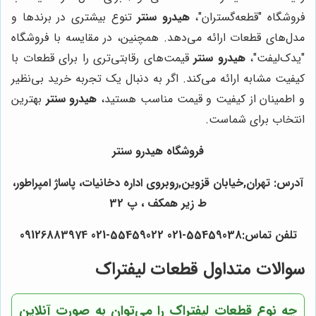
فروشگاه "قطعه‌گستران"،
هیدرو سنتر
تنوع بیشتری در برندها و
مدل‌های قطعات ارائه می‌دهد. همچنین، در مقایسه با فروشگاه
"یدک‌لیفت"،
هیدرو سنتر
قیمت‌های رقابتی‌تری را برای قطعات با
کیفیت مشابه ارائه می‌کند. اگر به دنبال یک تجربه خرید بی‌نظیر
و اطمینان از کیفیت و قیمت مناسب هستید،
هیدرو سنتر
بهترین
انتخاب برای شماست.
فروشگاه هیدرو سنتر
آدرس: تهران,خیابان قزوین,روبروی اداره دخانیات، پاساژ امپراطور،
ط زیر همکف ، پ 32
تلفن تماس:55459038-021 55459022-021 09126883974
سوالات متداول قطعات لیفتراک
چه نوع قطعات لیفتراک را می‌توان به صورت آنلاین