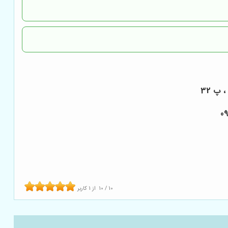
 پ 32
10
/
10
از
1
کاربر