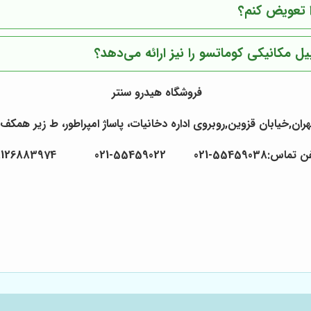
ا تعویض کنم؟
 مکانیکی کوماتسو را نیز ارائه می‌دهد؟
فروشگاه هیدرو سنتر
ران,خیابان قزوین,روبروی اداره دخانیات، پاساژ امپراطور، ط زیر همکف ،
55459038-021 55459022-021 09126883974