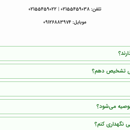
تلفن: 02155459038 | 02155459022
موبایل: 09126883974
رند؟
لبی تشخیص دهم؟
وصیه می‌شود؟
ی نگهداری کنم؟