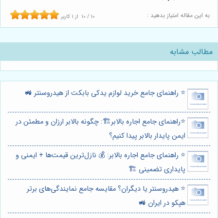
به این مقاله امتیاز بدهید :
10
/
10
از
1
کاربر
مطالب مشابه
⭐️ راهنمای جامع خرید لوازم یدکی بابکت از هیدروسنتر 🚜
⭐️راهنمای جامع اجاره بالابر🏗️: چگونه بالابر ارزان و مطمئن در
ایمن پایدار بالابر پیدا کنیم؟
⭐️ راهنمای جامع اجاره بالابر: 💰 نازل‌ترین قیمت‌ها + ایمنی و
پایداری تضمینی 🏗️
⭐️ هیدروسنتر یا دیگران؟ مقایسه جامع نمایندگی‌های برتر
هپکو در ایران 🚜