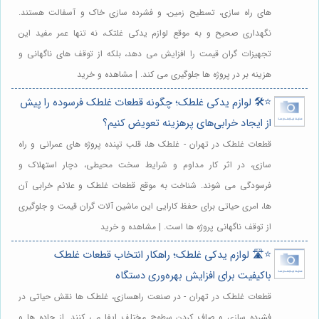
های راه سازی، تسطیح زمین، و فشرده سازی خاک و آسفالت هستند.
نگهداری صحیح و به موقع لوازم یدکی غلتک، نه تنها عمر مفید این
تجهیزات گران قیمت را افزایش می دهد، بلکه از توقف های ناگهانی و
هزینه بر در پروژه ها جلوگیری می کند. | مشاهده و خرید
⭐️🛠️ لوازم یدکی غلطک؛ چگونه قطعات غلطک فرسوده را پیش
از ایجاد خرابی‌های پرهزینه تعویض کنیم؟
قطعات غلطک در تهران - غلطک ها، قلب تپنده پروژه های عمرانی و راه
سازی، در اثر کار مداوم و شرایط سخت محیطی، دچار استهلاک و
فرسودگی می شوند. شناخت به موقع قطعات غلطک و علائم خرابی آن
ها، امری حیاتی برای حفظ کارایی این ماشین آلات گران قیمت و جلوگیری
از توقف ناگهانی پروژه ها است. | مشاهده و خرید
⭐️🛣️ لوازم یدکی غلطک؛ راهکار انتخاب قطعات غلطک
باکیفیت برای افزایش بهره‌وری دستگاه
قطعات غلطک در تهران - در صنعت راهسازی، غلطک ها نقش حیاتی در
فشرده سازی و صاف کردن سطوح مختلف ایفا می کنند. از جاده ها و