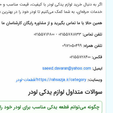
اگر به دنبال خرید لوازم یدکی لودر با کیفیت، قیمت مناسب 
خدمات حرفه‌ای، به شما کمک می‌کنیم تا لودر خود را در بهترین 
همین حالا با ما تماس بگیرید و از مشاوره رایگان کارشناسان ما ب
تلفن تماس:
02155781833 - 02155716800
تلفن همراه:
09121050499
فکس:
02155728400
ایمیل:
saeed.davaran@yahoo.com
وبسایت:
https://rahsazja.ir/category/قطعات-لودر
سوالات متداول لوازم یدکی لودر
چگونه می‌توانم قطعه یدکی مناسب برای لودر خود را پ