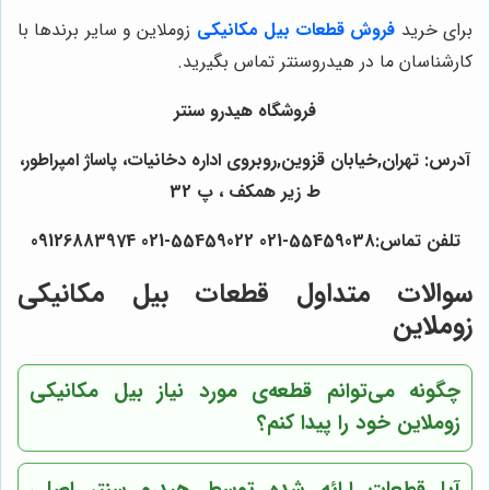
برای خرید
فروش قطعات بیل مکانیکی
زوملاین و سایر برندها با
کارشناسان ما در هیدروسنتر تماس بگیرید.
فروشگاه هیدرو سنتر
آدرس: تهران,خیابان قزوین,روبروی اداره دخانیات، پاساژ امپراطور،
ط زیر همکف ، پ 32
تلفن تماس:55459038-021 55459022-021 09126883974
سوالات متداول قطعات بیل مکانیکی
زوملاین
چگونه می‌توانم قطعه‌ی مورد نیاز بیل مکانیکی
زوملاین خود را پیدا کنم؟
آیا قطعات ارائه شده توسط هیدرو سنتر اصلی