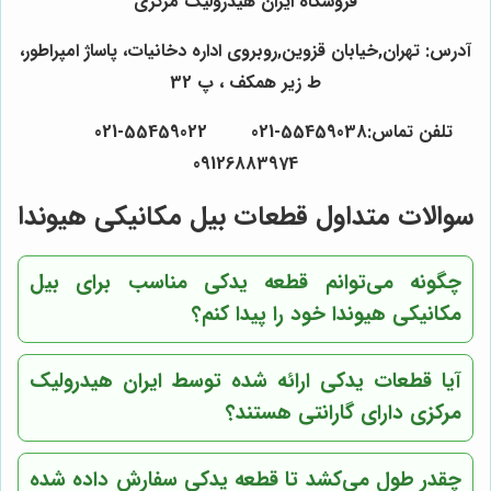
فروشگاه ایران هیدرولیک مرکزی
آدرس: تهران,خیابان قزوین,روبروی اداره دخانیات، پاساژ امپراطور،
ط زیر همکف ، پ 32
تلفن تماس:55459038-021 55459022-021
09126883974
سوالات متداول قطعات بیل مکانیکی هیوندا
چگونه می‌توانم قطعه یدکی مناسب برای بیل
مکانیکی هیوندا خود را پیدا کنم؟
آیا قطعات یدکی ارائه شده توسط ایران هیدرولیک
مرکزی دارای گارانتی هستند؟
چقدر طول می‌کشد تا قطعه یدکی سفارش داده شده