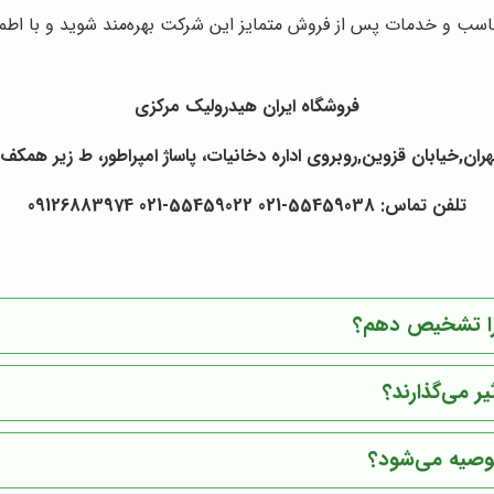
ناسب و خدمات پس از فروش متمایز این شرکت بهره‌مند شوید و با اطمینا
فروشگاه ایران هیدرولیک مرکزی
ران,خیابان قزوین,روبروی اداره دخانیات، پاساژ امپراطور، ط زیر همکف ،
تلفن تماس: 55459038-021 55459022-021 09126883974
 را تشخیص دهم؟
ر می‌گذارند؟
توصیه می‌شود؟