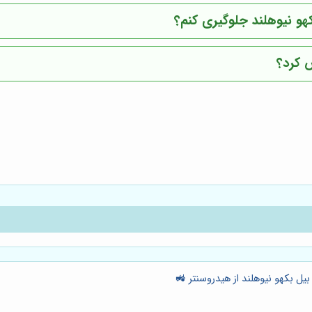
کهو نیوهلند جلوگیری کنم؟
ض کرد؟
یل بکهو نیوهلند از هیدروسنتر 🚜