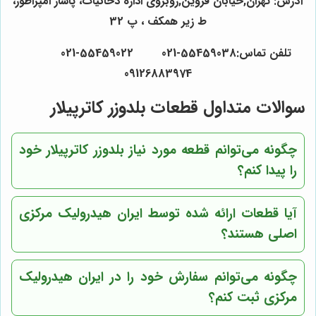
آدرس: تهران,خیابان قزوین,روبروی اداره دخانیات، پاساژ امپراطور،
ط زیر همکف ، پ 32
تلفن تماس:55459038-021 55459022-021
09126883974
سوالات متداول قطعات بلدوزر کاترپیلار
چگونه می‌توانم قطعه مورد نیاز بلدوزر کاترپیلار خود
را پیدا کنم؟
آیا قطعات ارائه شده توسط
ایران هیدرولیک مرکزی
اصلی هستند؟
چگونه می‌توانم سفارش خود را در
ایران هیدرولیک
مرکزی
ثبت کنم؟