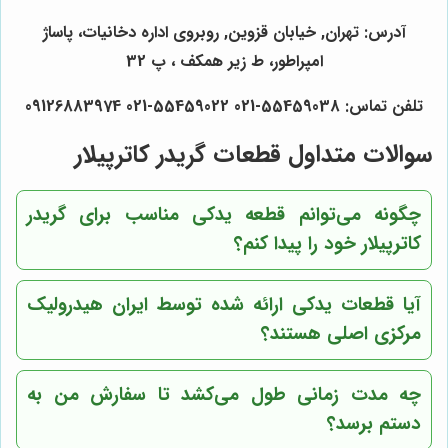
آدرس: تهران, خیابان قزوین, روبروی اداره دخانیات، پاساژ
امپراطور، ط زیر همکف ، پ 32
تلفن تماس: 55459038-021 55459022-021 09126883974
سوالات متداول قطعات گریدر کاترپیلار
چگونه می‌توانم قطعه یدکی مناسب برای گریدر
کاترپیلار خود را پیدا کنم؟
آیا قطعات یدکی ارائه شده توسط ایران هیدرولیک
مرکزی اصلی هستند؟
چه مدت زمانی طول می‌کشد تا سفارش من به
دستم برسد؟