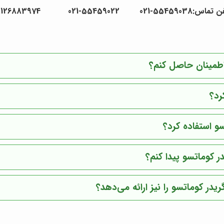
55459038-021 55459022-021 09126883974
 اطمینان حاصل کنم؟
رد؟
سو استفاده کرد؟
ر کوماتسو پیدا کنم؟
در کوماتسو را نیز ارائه می‌دهد؟