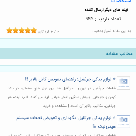
مشخصات
تعداد بازدید : 945
به این مقاله امتیاز بدهید :
10
/
10
از
1
کاربر
مطالب مشابه
⭐️ لوازم یدکی جرثقیل: راهنمای تعویض کابل بالابر ⛓️
قطعات جرثقیل در تهران - جرثقیل ها، این غول های صنعتی، در بلند
کردن و جابجایی بارهای سنگین نقش حیاتی ایفا می کنند. قلب تپنده هر
جرثقیل، مکانیزم بالابر آن است. | مشاهده و خرید
⭐️ لوازم یدکی جرثقیل: نگهداری و تعویض قطعات سیستم
هیدرولیک 🦾
قطعات جرثقیل در تهران - سیستم هیدرولیک جرثقیل، قلب تپنده آن