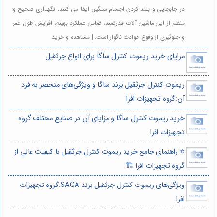
در جابجایی و بلند کردن اجسام سنگین ایفا می کنند. نگهداری صحیح و
منظم از این ماشین آلات قدرتمند، ضامن عملکرد بهینه، افزایش طول عمر
و جلوگیری از وقوع حوادث ناگوار است. | مشاهده و خرید
مزایای خرید ریموت کنترل ساگا برای انواع جرثقیل
ریموت کنترل جرثقیل برند ساگا و ویژگی‌های منحصر به فرد
آن:گروه تجهیزات افرا
خرید ریموت کنترل ساگا و مزایای آن در صنایع مختلف:گروه
تجهیزات افرا
⭐️ راهنمای جامع خرید ریموت کنترل جرثقیل با کیفیت عالی از
گروه تجهیزات افرا 🏗️
ویژگی‌های ریموت کنترل جرثقیل برند SAGA:گروه تجهیزات
افرا