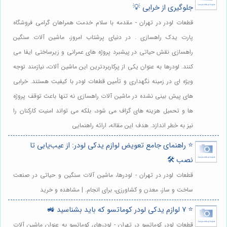
جلوگیری از خرابی 💡
قطعات لودر در تهران - مقدمه با سلام خدمت همراهان گرامی فروشگاه
پارت یدک راهسازی . در دنیای پرشتاب امروز، ماشین آلات سنگین
راهسازی نقش حیاتی در پیشبرد پروژه های عمرانی و زیرساختی ایفا می
کنند. لودرها به عنوان یکی از پرکاربردترین این ماشین آلات، نیازمند توجه
ویژه ای در زمینه نگهداری و تأمین قطعات لودر با کیفیت هستند. خرابی
های پیش بینی نشده در ماشین آلات راهسازی نه تنها باعث توقف پروژه
ها و تحمیل هزینه های گزاف می شود، بلکه می تواند امنیت کارکنان را
نیز به خطر اندازد. هدف این مقاله، ارائه راهنمایی
⭐️ راهنمای جامع تعویض لوازم یدکی لودر: از عیب‌یابی تا
نصب 🛠️
قطعات لودر در تهران - لودرها، ماشین آلات سنگین و حیاتی در صنعت
ساخت و ساز، معدن و کشاورزی، برای انجام. | مشاهده و خرید
⭐️ 7 لوازم یدکی لودر کوماتسو که باید بشناسید 🚜
قطعات لودر کوماتسو در تهران - لودرهای کوماتسو به عنوان ماشین آلات