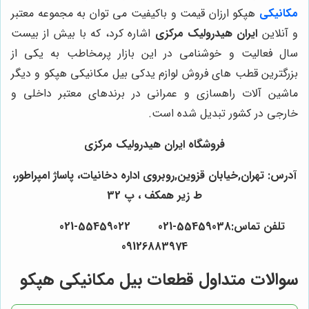
مکانیکی
هپکو ارزان قیمت و باکیفیت می توان به مجموعه معتبر
و آنلاین
ایران هیدرولیک مرکزی
اشاره کرد، که با بیش از بیست
سال فعالیت و خوشنامی در این بازار پرمخاطب به یکی از
بزرگترین قطب های فروش لوازم یدکی بیل مکانیکی هپکو و دیگر
ماشین آلات راهسازی و عمرانی در برندهای معتبر داخلی و
خارجی در کشور تبدیل شده است.
فروشگاه
ایران هیدرولیک مرکزی
آدرس: تهران,خیابان قزوین,روبروی اداره دخانیات، پاساژ امپراطور،
ط زیر همکف ، پ 32
تلفن تماس:55459038-021 55459022-021
09126883974
سوالات متداول قطعات بیل مکانیکی هپکو