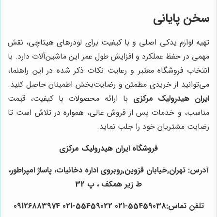
سخن پایانی
تهیه لوازم یدکی اصلی و با کیفیت برای لودرهای هیتاچی، نقش
مهمی در حفظ عملکرد و افزایش طول عمر این ماشین‌آلات دارد. با
انتخاب فروشگاه معتبر و رعایت نکات ذکر شده در این راهنما،
می‌توانید از خریدی مطمئن و رضایت‌بخش اطمینان حاصل کنید.
ایران هیدرولیک مرکزی
با ارائه محصولات با کیفیت، قیمت
مناسب، و خدمات پس از فروش عالی، همواره در تلاش است تا
رضایت مشتریان خود را جلب نماید.
فروشگاه ایران هیدرولیک مرکزی
آدرس: تهران,خیابان قزوین,روبروی اداره دخانیات، پاساژ امپراطور،
ط زیر همکف ، پ 32
تلفن تماس:55459038-021 55459022-021 09126883974