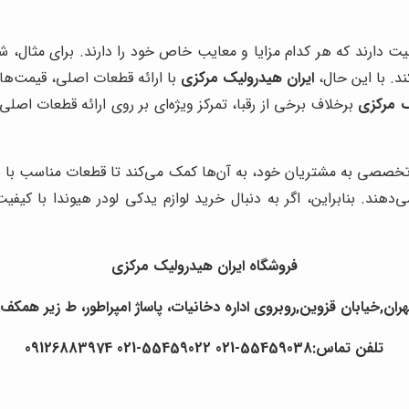
یت دارند که هر کدام مزایا و معایب خاص خود را دارند. برای مثال، ش
د. با این حال،
ایران هیدرولیک مرکزی
با ارائه قطعات اصلی، قیمت‌ها
ک مرکزی
برخلاف برخی از رقبا، تمرکز ویژه‌ای بر روی ارائه قطعات اصلی 
تخصصی به مشتریان خود، به آن‌ها کمک می‌کند تا قطعات مناسب با نیا
ی‌دهند. بنابراین، اگر به دنبال خرید لوازم یدکی لودر هیوندا با ک
فروشگاه ایران هیدرولیک مرکزی
ران,خیابان قزوین,روبروی اداره دخانیات، پاساژ امپراطور، ط زیر همکف ،
تلفن تماس:55459038-021 55459022-021 09126883974