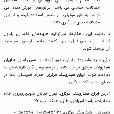
نحوه انجام بازرسی های دوره ای و نحوه تشخیص
مشکلات احتمالی می باشد. اپراتورهای آموزش دیده، می
توانند به طور موثرتری از بلدوزر استفاده کرده و از بروز
مشکلات جدی جلوگیری کنند.
با رعایت این راهکارها، می‌توانید هزینه‌های نگهداری بلدوزر
کوماتسو را به طور قابل توجهی کاهش داده و از طول عمر مفید
آن بهره‌مند شوید.
برای خرید لوازم یدکی ارزان بلدوزر کوماتسو، همین امروز به
ایران
هیدرولیک مرکزی
مراجعه کنید و از مشاوره رایگان کارشناسان ما
بهره‌مند شوید.
ایران هیدرولیک مرکزی
، همراه همیشگی شما در
دنیای ماشین‌آلات سنگین.
آدرس
ایران هیدرولیک مرکزی
: تهران,خیابان قزوین,روبروی اداره
دخانیات، پاساژ امپراطور، ط زیر همکف ، پ 32
تلفن
ایران هیدرولیک مرکزی
: 02155459038 | 02155459022