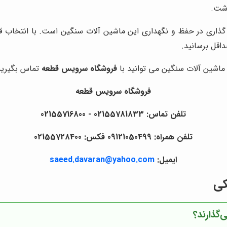
اشت.
 گذاری در حفظ و نگهداری این ماشین آلات سنگین است. با انتخاب قطع
اقل برسانید.
شین آلات سنگین می توانید با
فروشگاه سرویس قطعه
تماس بگیرید
فروشگاه سرویس قطعه
تلفن تماس: 02155781833 - 02155716800
تلفن همراه: 09121050499 فکس: 02155728400
ایمیل:
saeed.davaran@yahoo.com
کی
‌گذارند؟