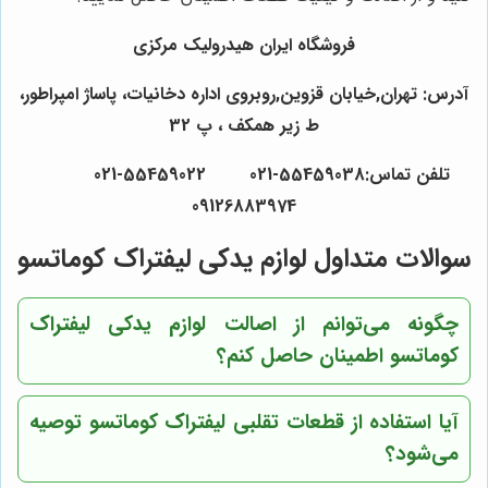
فروشگاه ایران هیدرولیک مرکزی
آدرس: تهران,خیابان قزوین,روبروی اداره دخانیات، پاساژ امپراطور،
ط زیر همکف ، پ 32
تلفن تماس:55459038-021 55459022-021
09126883974
سوالات متداول لوازم یدکی لیفتراک کوماتسو
چگونه می‌توانم از اصالت لوازم یدکی لیفتراک
کوماتسو اطمینان حاصل کنم؟
آیا استفاده از قطعات تقلبی لیفتراک کوماتسو توصیه
می‌شود؟