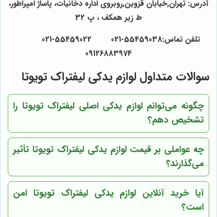
آدرس: تهران,خیابان قزوین,روبروی اداره دخانیات، پاساژ امپراطور،
ط زیر همکف ، پ 32
تلفن تماس:55459038-021 55459022-021
09126883974
سوالات متداول لوازم یدکی لیفتراک تویوتا
چگونه می‌توانم لوازم یدکی اصلی لیفتراک تویوتا را
تشخیص دهم؟
چه عواملی بر قیمت لوازم یدکی لیفتراک تویوتا تأثیر
می‌گذارند؟
آیا خرید آنلاین لوازم یدکی لیفتراک تویوتا امن
است؟